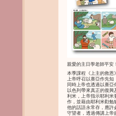
親愛的主日學老師平安
本季課程《上主的救恩
上帝呼召以賽亞作先知
同時上帝也透過以賽亞
以色列帶來真正的復興
利米，上帝指示耶利米
作，並藉由耶利米勸勉
他的話語永常存，應許
守望者，透過傳講上帝