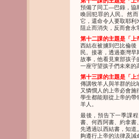
第十一課的主題是「上
預備了同工—巴錄，協
喚回犯罪的人民。然而
它，還命令人要取耶利
阻止而消失，反而會永
第十二課的主題是「上
西結在被擄到巴比倫後
民。接著，透過臺灣早
故事，他看見東部孩子
一座守望孩子們未來的
第十三課的主題是「上
傳講牧羊人與羊群的比
又憐憫人的上帝必會施
學生都能順從上帝的帶
羊人。
最後，預告下一季課程
書、何西阿書、約拿書
先透過以西結書，知道
夠遵行上帝的法律及誡